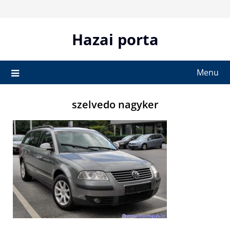
Skip
to
content
Hazai porta
Menu
szelvedo nagyker