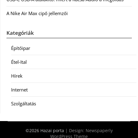
A Nike Air Max cipő jellemzői
Kategóriák
Építőipar
Étel-Ital
Hírek
Internet
Szolgáltatás
©2026 Hazai porta
| Design:
Newspaperly
WordPress Theme