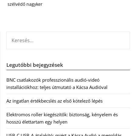
szélvédő nagyker
KERESÉS:
Legutóbbi bejegyzések
BNC csatlakozók professzionális audió-videó
installációkhoz: teljes útmutató a Kácsa Audióval
Az ingatlan értékbecslés az első kötelező lépés
Elektromos roller kiegészítők: biztonság, kényelem és
hosszú élettartam egy helyen
USB-C USB-A átalakító: miért a Kácsa Audió a megoldás