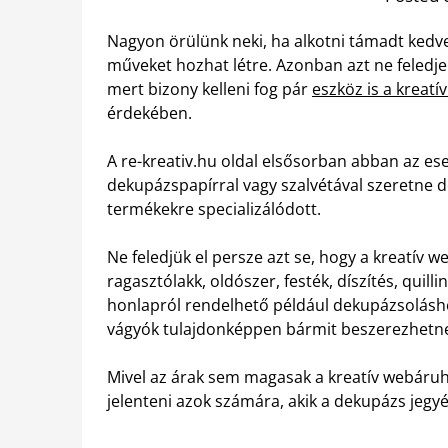
Nagyon örülünk neki, ha alkotni támadt kedve,
műveket hozhat létre. Azonban azt ne feledje 
mert bizony kelleni fog pár
eszköz is a kreatí
érdekében.
A re-kreativ.hu oldal elsősorban abban az es
dekupázspapírral vagy szalvétával szeretne do
termékekre specializálódott.
Ne feledjük el persze azt se, hogy a kreatí
ragasztólakk, oldószer, festék, díszítés, quil
honlapról rendelhető például dekupázsoláshoz 
vágyók tulajdonképpen bármit beszerezhetnek
Mivel az árak sem magasak a kreatív webáruh
jelenteni azok számára, akik a dekupázs jegy