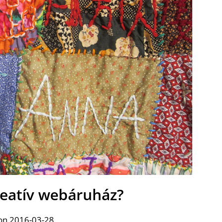
kreatív webáruház?
on 2016-03-28