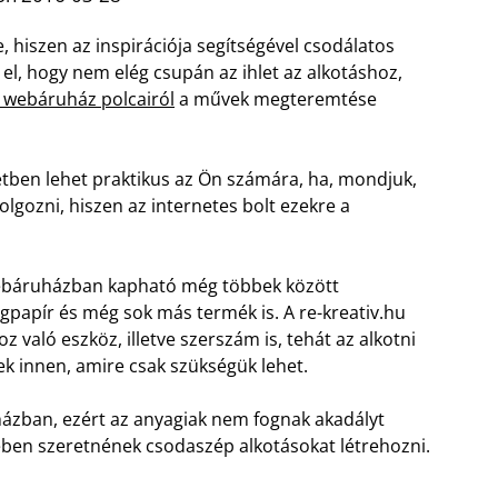
 hiszen az inspirációja segítségével csodálatos
el, hogy nem elég csupán az ihlet az alkotáshoz,
v webáruház polcairól
a művek megteremtése
etben lehet praktikus az Ön számára, ha, mondjuk,
lgozni, hiszen az internetes bolt ezekre a
v webáruházban kapható még többek között
lingpapír és még sok más termék is. A re-kreativ.hu
való eszköz, illetve szerszám is, tehát az alkotni
 innen, amire csak szükségük lehet.
ázban, ezért az anyagiak nem fognak akadályt
ében szeretnének csodaszép alkotásokat létrehozni.