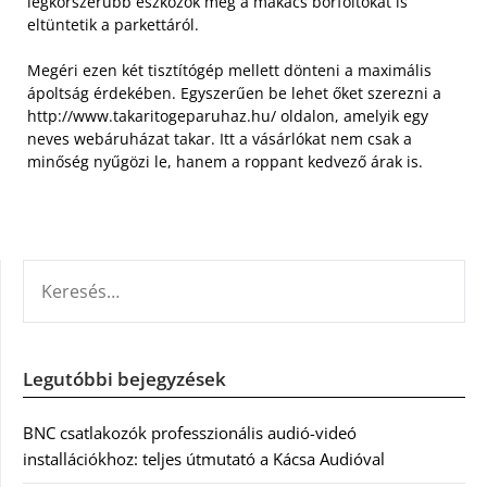
legkorszerűbb eszközök még a makacs borfoltokat is
eltüntetik a parkettáról.
Megéri ezen két tisztítógép mellett dönteni a maximális
ápoltság érdekében. Egyszerűen be lehet őket szerezni a
http://www.takaritogeparuhaz.hu/ oldalon, amelyik egy
neves webáruházat takar. Itt a vásárlókat nem csak a
minőség nyűgözi le, hanem a roppant kedvező árak is.
KERESÉS:
Legutóbbi bejegyzések
BNC csatlakozók professzionális audió-videó
installációkhoz: teljes útmutató a Kácsa Audióval