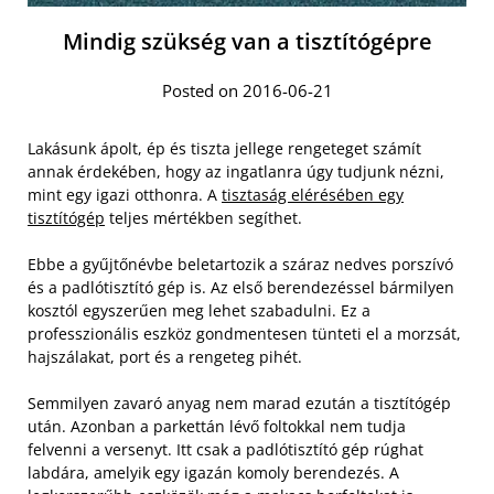
Mindig szükség van a tisztítógépre
Posted on 2016-06-21
Lakásunk ápolt, ép és tiszta jellege rengeteget számít
annak érdekében, hogy az ingatlanra úgy tudjunk nézni,
mint egy igazi otthonra. A
tisztaság elérésében egy
tisztítógép
teljes mértékben segíthet.
Ebbe a gyűjtőnévbe beletartozik a száraz nedves porszívó
és a padlótisztító gép is. Az első berendezéssel bármilyen
kosztól egyszerűen meg lehet szabadulni. Ez a
professzionális eszköz gondmentesen tünteti el a morzsát,
hajszálakat, port és a rengeteg pihét.
Semmilyen zavaró anyag nem marad ezután a tisztítógép
után. Azonban a parkettán lévő foltokkal nem tudja
felvenni a versenyt. Itt csak a padlótisztító gép rúghat
labdára, amelyik egy igazán komoly berendezés.
A