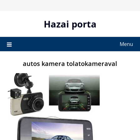
Skip
to
content
Hazai porta
Menu
autos kamera tolatokameraval