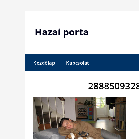
Skip
to
content
Hazai porta
Kezdőlap
Kapcsolat
2888509328