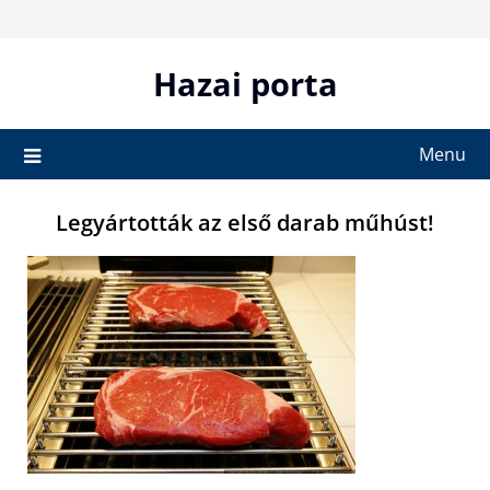
Skip
to
content
Hazai porta
Menu
Legyártották az első darab műhúst!