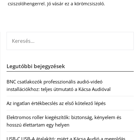
csiszolóhengerrel. Jó vásár ez a körömcsiszoló.
KERESÉS:
Legutóbbi bejegyzések
BNC csatlakozók professzionális audió-videó
installációkhoz: teljes útmutató a Kácsa Audióval
Az ingatlan értékbecslés az első kötelező lépés
Elektromos roller kiegészítők: biztonság, kényelem és
hosszú élettartam egy helyen
USB-C USB-A átalakító: miért a Kácsa Audió a megoldás