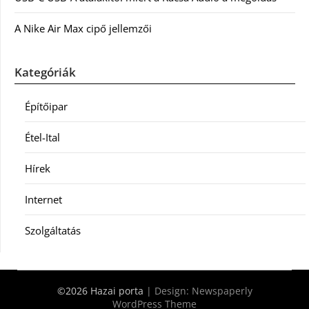
A Nike Air Max cipő jellemzői
Kategóriák
Építőipar
Étel-Ital
Hírek
Internet
Szolgáltatás
©2026 Hazai porta
| Design:
Newspaperly
WordPress Theme