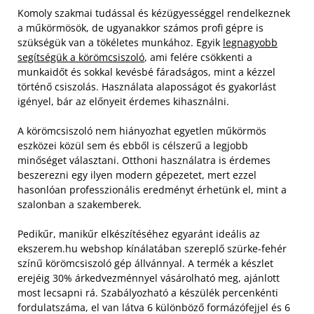
Komoly szakmai tudással és kézügyességgel rendelkeznek
a műkörmösök, de ugyanakkor számos profi gépre is
szükségük van a tökéletes munkához. Egyik
legnagyobb
segítségük a körömcsiszoló
, ami felére csökkenti a
munkaidőt és sokkal kevésbé fáradságos, mint a kézzel
történő csiszolás. Használata alaposságot és gyakorlást
igényel, bár az előnyeit érdemes kihasználni.
A körömcsiszoló nem hiányozhat egyetlen műkörmös
eszközei közül sem és ebből is célszerű a legjobb
minőséget választani. Otthoni használatra is érdemes
beszerezni egy ilyen modern gépezetet, mert ezzel
hasonlóan professzionális eredményt érhetünk el, mint a
szalonban a szakemberek.
Pedikűr, manikűr elkészítéséhez egyaránt ideális az
ekszerem.hu webshop kínálatában szereplő szürke-fehér
színű körömcsiszoló gép állvánnyal. A termék a készlet
erejéig 30% árkedvezménnyel vásárolható meg, ajánlott
most lecsapni rá. Szabályozható a készülék percenkénti
fordulatszáma, el van látva 6 különböző formázófejjel és 6