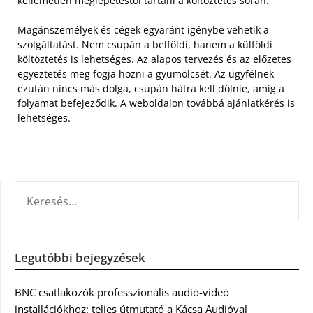
kellemetlen meglepetéstől tartani a költöztetés során.
Magánszemélyek és cégek egyaránt igénybe vehetik a
szolgáltatást. Nem csupán a belföldi, hanem a külföldi
költöztetés is lehetséges. Az alapos tervezés és az előzetes
egyeztetés meg fogja hozni a gyümölcsét. Az ügyfélnek
ezután nincs más dolga, csupán hátra kell dőlnie, amíg a
folyamat befejeződik. A weboldalon továbbá ajánlatkérés is
lehetséges.
KERESÉS:
Legutóbbi bejegyzések
BNC csatlakozók professzionális audió-videó
installációkhoz: teljes útmutató a Kácsa Audióval