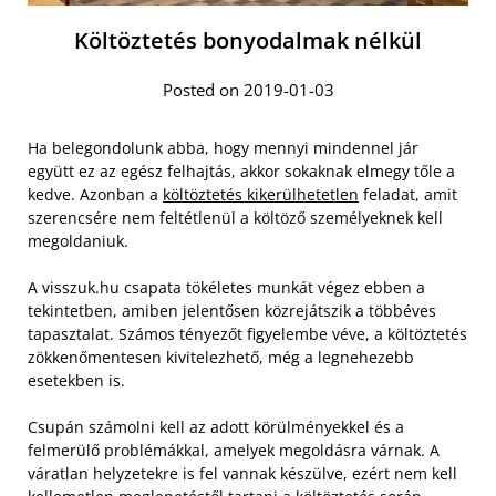
Költöztetés bonyodalmak nélkül
Posted on 2019-01-03
Ha belegondolunk abba, hogy mennyi mindennel jár
együtt ez az egész felhajtás, akkor sokaknak elmegy tőle a
kedve. Azonban a
költöztetés kikerülhetetlen
feladat, amit
szerencsére nem feltétlenül a költöző személyeknek kell
megoldaniuk.
A visszuk.hu csapata tökéletes munkát végez ebben a
tekintetben, amiben jelentősen közrejátszik a többéves
tapasztalat. Számos tényezőt figyelembe véve, a költöztetés
zökkenőmentesen kivitelezhető, még a legnehezebb
esetekben is.
Csupán számolni kell az adott körülményekkel és a
felmerülő problémákkal, amelyek megoldásra várnak. A
váratlan helyzetekre is fel vannak készülve, ezért nem kell