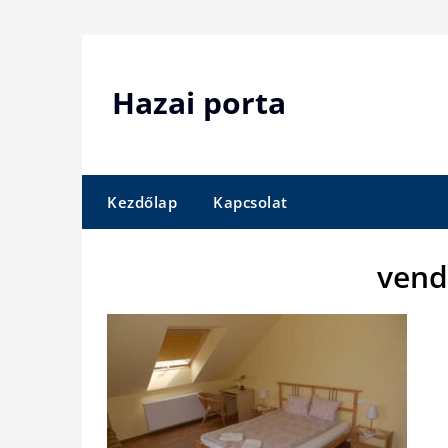
Skip
to
content
Hazai porta
Kezdőlap
Kapcsolat
vend