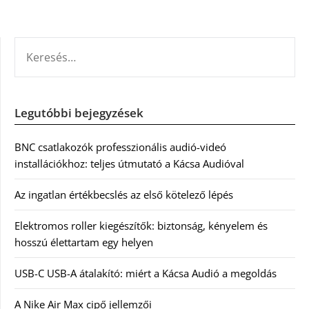
KERESÉS:
Legutóbbi bejegyzések
BNC csatlakozók professzionális audió-videó
installációkhoz: teljes útmutató a Kácsa Audióval
Az ingatlan értékbecslés az első kötelező lépés
Elektromos roller kiegészítők: biztonság, kényelem és
hosszú élettartam egy helyen
USB-C USB-A átalakító: miért a Kácsa Audió a megoldás
A Nike Air Max cipő jellemzői