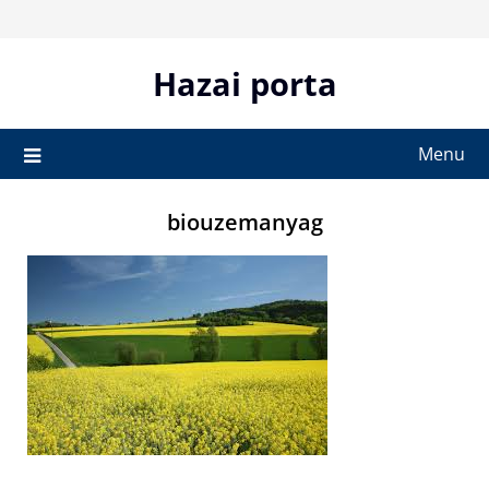
Skip
to
content
Hazai porta
Menu
biouzemanyag