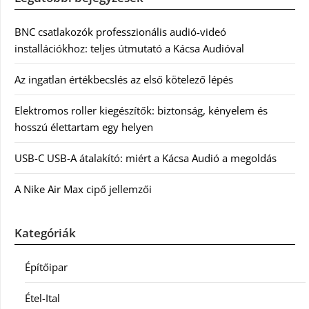
BNC csatlakozók professzionális audió-videó
installációkhoz: teljes útmutató a Kácsa Audióval
Az ingatlan értékbecslés az első kötelező lépés
Elektromos roller kiegészítők: biztonság, kényelem és
hosszú élettartam egy helyen
USB-C USB-A átalakító: miért a Kácsa Audió a megoldás
A Nike Air Max cipő jellemzői
Kategóriák
Építőipar
Étel-Ital