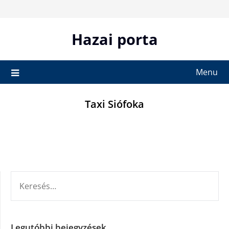
Skip
to
content
Hazai porta
Menu
Taxi Siófoka
KERESÉS:
Legutóbbi bejegyzések