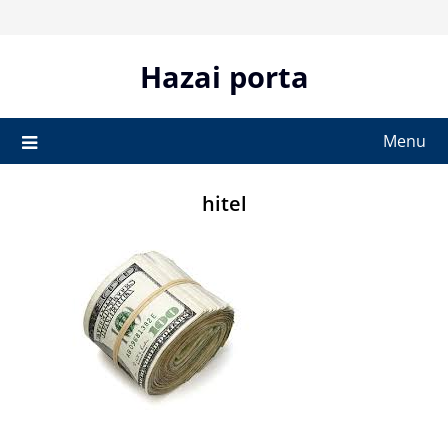
Skip
to
content
Hazai porta
Menu
hitel