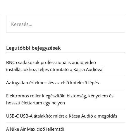
KERESÉS:
Legutóbbi bejegyzések
BNC csatlakozók professzionális audió-videó
installációkhoz: teljes útmutató a Kácsa Audióval
Az ingatlan értékbecslés az első kötelező lépés
Elektromos roller kiegészítők: biztonság, kényelem és
hosszú élettartam egy helyen
USB-C USB-A átalakító: miért a Kácsa Audió a megoldás
A Nike Air Max cipő jellemzői