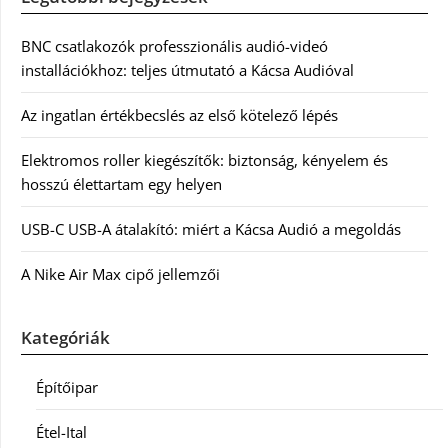
BNC csatlakozók professzionális audió-videó
installációkhoz: teljes útmutató a Kácsa Audióval
Az ingatlan értékbecslés az első kötelező lépés
Elektromos roller kiegészítők: biztonság, kényelem és
hosszú élettartam egy helyen
USB-C USB-A átalakító: miért a Kácsa Audió a megoldás
A Nike Air Max cipő jellemzői
Kategóriák
Építőipar
Étel-Ital