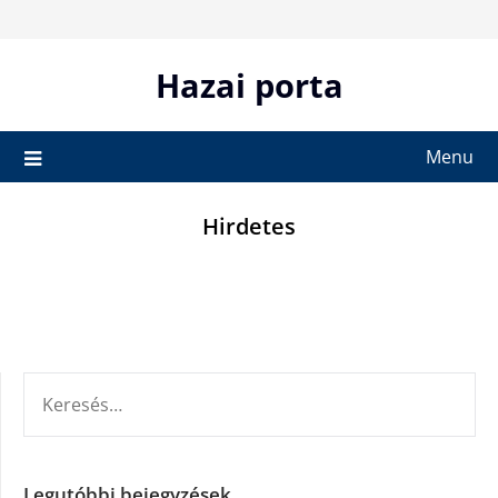
Skip
to
content
Hazai porta
Menu
Hirdetes
KERESÉS:
Legutóbbi bejegyzések