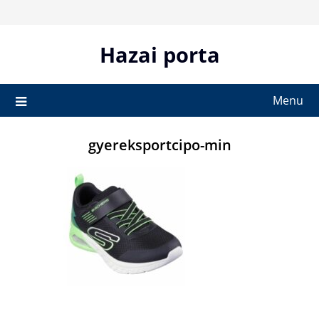
Skip
to
content
Hazai porta
Menu
gyereksportcipo-min