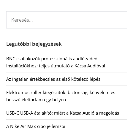
KERESÉS:
Legutóbbi bejegyzések
BNC csatlakozók professzionális audió-videó
installációkhoz: teljes útmutató a Kácsa Audióval
Az ingatlan értékbecslés az első kötelező lépés
Elektromos roller kiegészítők: biztonság, kényelem és
hosszú élettartam egy helyen
USB-C USB-A átalakító: miért a Kácsa Audió a megoldás
A Nike Air Max cipő jellemzői