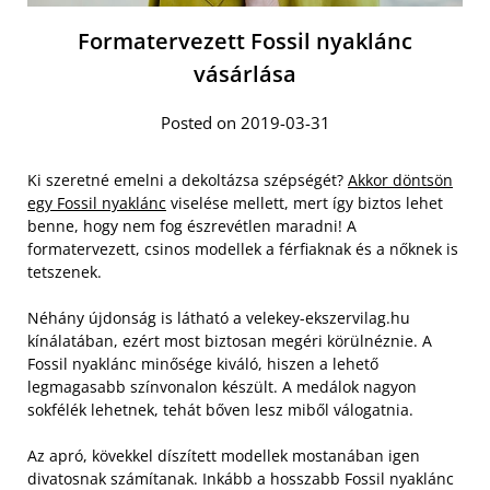
Formatervezett Fossil nyaklánc
vásárlása
Posted on 2019-03-31
Ki szeretné emelni a dekoltázsa szépségét?
Akkor döntsön
egy Fossil nyaklánc
viselése mellett, mert így biztos lehet
benne, hogy nem fog észrevétlen maradni! A
formatervezett, csinos modellek a férfiaknak és a nőknek is
tetszenek.
Néhány újdonság is látható a velekey-ekszervilag.hu
kínálatában, ezért most biztosan megéri körülnéznie. A
Fossil nyaklánc minősége kiváló, hiszen a lehető
legmagasabb színvonalon készült. A medálok nagyon
sokfélék lehetnek, tehát bőven lesz miből válogatnia.
Az apró, kövekkel díszített modellek mostanában igen
divatosnak számítanak. Inkább a hosszabb Fossil nyaklánc