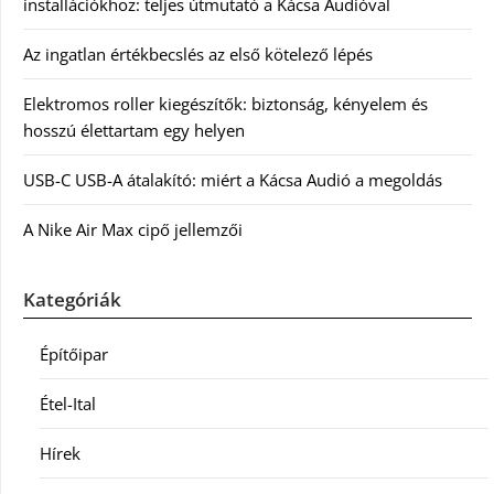
installációkhoz: teljes útmutató a Kácsa Audióval
Az ingatlan értékbecslés az első kötelező lépés
Elektromos roller kiegészítők: biztonság, kényelem és
hosszú élettartam egy helyen
USB-C USB-A átalakító: miért a Kácsa Audió a megoldás
A Nike Air Max cipő jellemzői
Kategóriák
Építőipar
Étel-Ital
Hírek