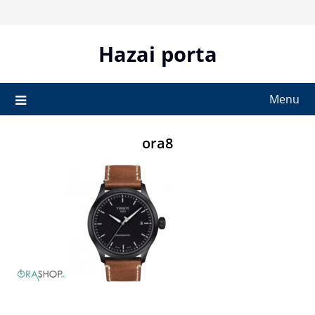
Skip
to
content
Hazai porta
Menu
ora8