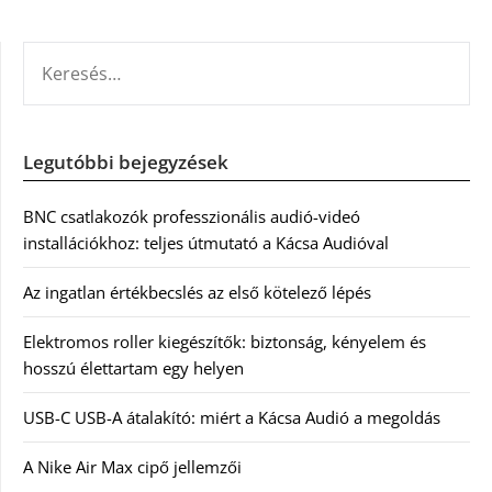
KERESÉS:
Legutóbbi bejegyzések
BNC csatlakozók professzionális audió-videó
installációkhoz: teljes útmutató a Kácsa Audióval
Az ingatlan értékbecslés az első kötelező lépés
Elektromos roller kiegészítők: biztonság, kényelem és
hosszú élettartam egy helyen
USB-C USB-A átalakító: miért a Kácsa Audió a megoldás
A Nike Air Max cipő jellemzői