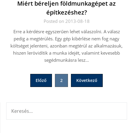
Miért béreljen földmunkagépet az
építkezéshez?
Posted on 2013-08-18
Erre a kérdésre egyszerűen lehet válaszolni. A válasz
pedig a megtérülés. Egy gép kibérlése nem fog nagy
költséget jelenteni, azonban megtérül az alkalmazásuk,
hiszen lerövidítik a munka idejét, valamint kevesebb
segédmunkásra lesz…
Bejegyzések
Előző
2
Következő
lapozása
KERESÉS: