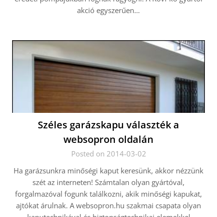
akció egyszerűen…
Széles garázskapu választék a
websopron oldalán
Posted on 2014-03-02
Ha garázsunkra minőségi kaput keresünk, akkor nézzünk
szét az interneten! Számtalan olyan gyártóval,
forgalmazóval fogunk találkozni, akik minőségi kapukat,
ajtókat árulnak. A websopron.hu szakmai csapata olyan