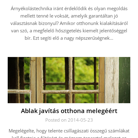
Árnyékolástechnika iránt érdeklődik és olyan megoldás
mellett tenné le voksát, amelyik garantáltan jó
választásnak bizonyul? Amikor otthonunk kialakításáról
van szó, a megfelelő hőszigetelés kiemelt jelentőséggel
bír. Ezt segíti elő a nagy népszerűségnek…
Ablak javítás otthona melegéért
Posted on 2014-05-23
Megelégelte, hogy telente csillagászati összegű számlákat