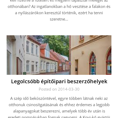
kell fizetnie a fűtésért és mégsem tapasztal meleget az
otthonában? Az ingatlanokban a hő vesztése a falakon és
a nyílászárókon keresztül történik, ezért ha tenni
szeretne…
Legolcsóbb építőipari beszerzőhelyek
Posted on 2014-03-30
A szép idő beköszöntével, egyre többen látnak neki az
otthonuk csinosítgatásának és ehhez érdemes a legjobb
alapanyagokat beszerezni, amelyek több év után is
eredeti pompájukban fognak ragyogni. A Kovi-kő gyártói