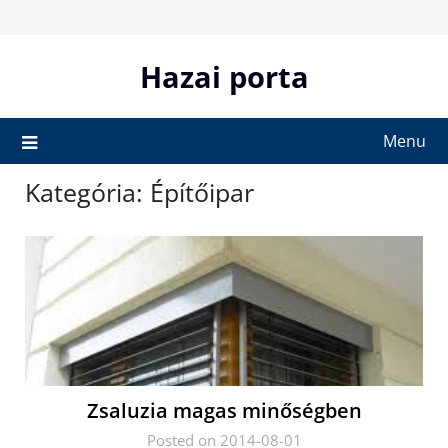
Skip
to
content
Hazai porta
Menu
Kategória:
Építőipar
Zsaluzia magas minőségben
Posted on 2014-08-01