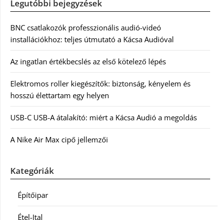
Legutóbbi bejegyzések
BNC csatlakozók professzionális audió-videó
installációkhoz: teljes útmutató a Kácsa Audióval
Az ingatlan értékbecslés az első kötelező lépés
Elektromos roller kiegészítők: biztonság, kényelem és
hosszú élettartam egy helyen
USB-C USB-A átalakító: miért a Kácsa Audió a megoldás
A Nike Air Max cipő jellemzői
Kategóriák
Építőipar
Étel-Ital