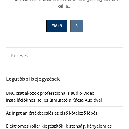
kell a…
Bejegyzések
Előző
3
lapozása
KERESÉS:
Legutóbbi bejegyzések
BNC csatlakozók professzionális audió-videó
installációkhoz: teljes útmutató a Kácsa Audióval
Az ingatlan értékbecslés az első kötelező lépés
Elektromos roller kiegészítők: biztonság, kényelem és