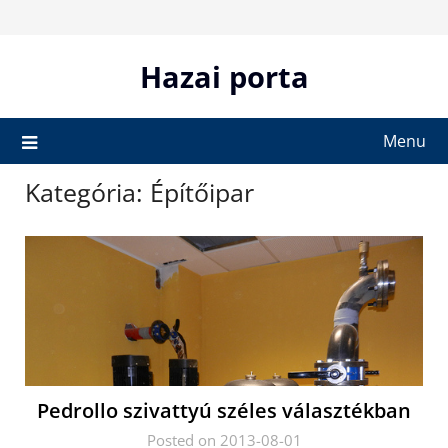
Skip
to
content
Hazai porta
Menu
Kategória:
Építőipar
Pedrollo szivattyú széles választékban
Posted on 2013-08-01