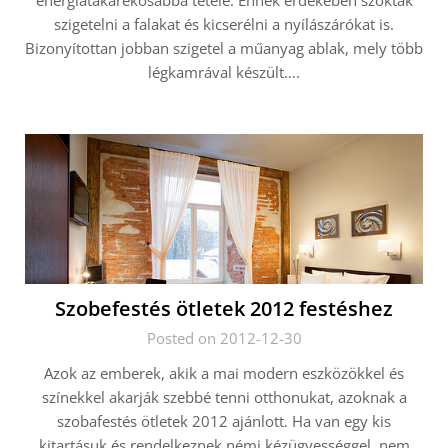
energiatakarékosabbá tétele. Ennek érdekében szokták
szigetelni a falakat és kicserélni a nyílászárókat is.
Bizonyítottan jobban szigetel a műanyag ablak, mely több
légkamrával készült….
Szobefestés ötletek 2012 festéshez
Posted on 2012-12-30
Azok az emberek, akik a mai modern eszközökkel és
színekkel akarják szebbé tenni otthonukat, azoknak a
szobafestés ötletek 2012 ajánlott. Ha van egy kis
kitartásuk és rendelkeznek némi kézügyességgel, nem