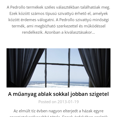
A Pedrollo termékek széles választékban találhatóak meg.
Ezek között számos típusú szivattyú érhető el, amelyek
között érdemes válogatni. A Pedrollo szivattyú minőségi
termék, ami megbízható szerkezettel és működéssel
rendelkezik. Azonban a kiválasztásakor…
A műanyag ablak sokkal jobban szigetel
Posted on 2013-01-19
Az elmúlt tíz évben nagyon elterjedt a házak egyre