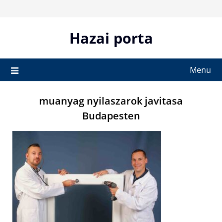
Skip
to
content
Hazai porta
Menu
muanyag nyilaszarok javitasa
Budapesten