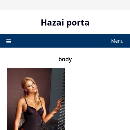
Skip
to
content
Hazai porta
Menu
body