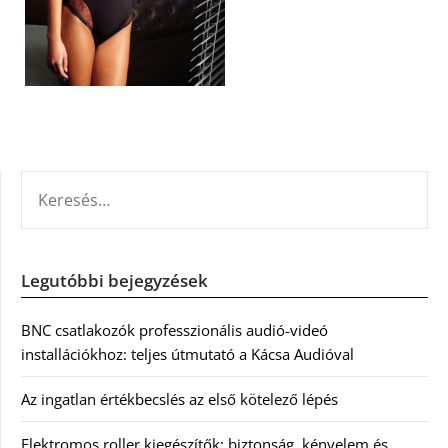
KERESÉS:
Legutóbbi bejegyzések
BNC csatlakozók professzionális audió-videó
installációkhoz: teljes útmutató a Kácsa Audióval
Az ingatlan értékbecslés az első kötelező lépés
Elektromos roller kiegészítők: biztonság, kényelem és