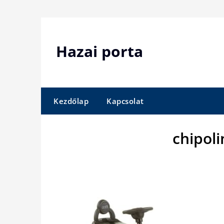
Skip
to
content
Hazai porta
Kezdőlap
Kapcsolat
chipol