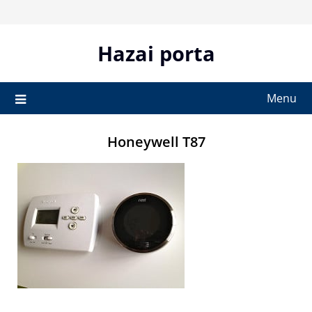
Skip
to
content
Hazai porta
Menu
Honeywell T87