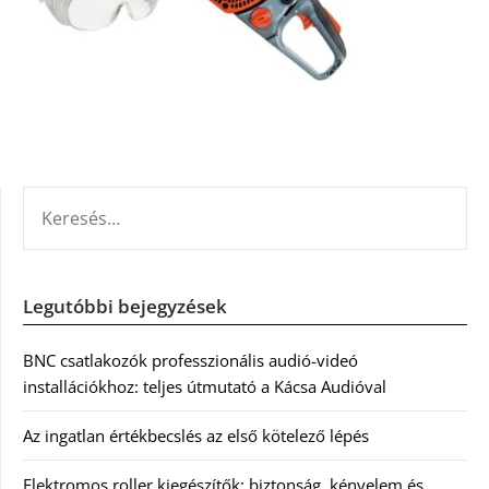
KERESÉS:
Legutóbbi bejegyzések
BNC csatlakozók professzionális audió-videó
installációkhoz: teljes útmutató a Kácsa Audióval
Az ingatlan értékbecslés az első kötelező lépés
Elektromos roller kiegészítők: biztonság, kényelem és