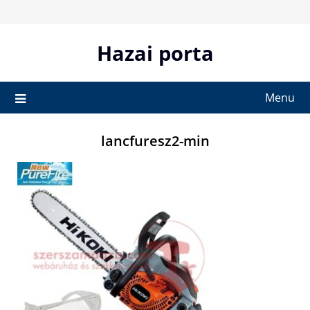
Skip
to
content
Hazai porta
Menu
lancfuresz2-min