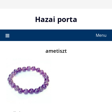
Skip
to
content
Hazai porta
Menu
ametiszt