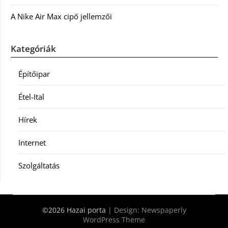
A Nike Air Max cipő jellemzői
Kategóriák
Építőipar
Étel-Ital
Hírek
Internet
Szolgáltatás
©2026 Hazai porta
| Design:
Newspaperly
WordPress Theme