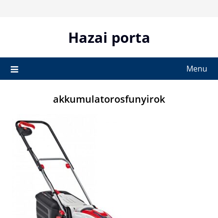
Skip
to
content
Hazai porta
Menu
akkumulatorosfunyirok