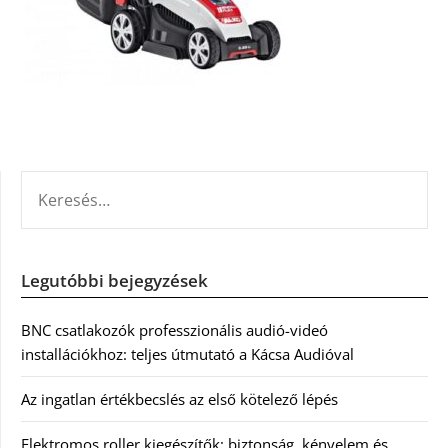
KERESÉS:
Legutóbbi bejegyzések
BNC csatlakozók professzionális audió-videó
installációkhoz: teljes útmutató a Kácsa Audióval
Az ingatlan értékbecslés az első kötelező lépés
Elektromos roller kiegészítők: biztonság, kényelem és