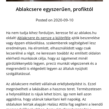
Ablakcsere egyszerűen, profiktól
Posted on 2020-09-10
Ha nem tudja kihez forduljon, keresse fel az ablakos.hu
oldalt!
Ablakcsere és persze a különféle
ajtók beszerelése
vagy éppen eltávolítása, szakemberek segítségével lesz
eredményes. Ha elromlott, elhasználódott vagy csak
lecserélné a régit, ne keressen tovább! Az említett oldalon
elérhető munkások célja, hogy az ügymenet minél
gördülékenyebb legyen, precíz munkát végezzenek és a
megrendelő is elégedett legyen az általuk nyújtott
szolgáltatással.
Az ablakcsere mellett vállalnak erkélybeépítést is. Ezzel
megnövelheti a lakásában a hasznos teret. Természetesen
a helyreállítást is rájuk lehet bízni, így nem kell azon
aggódnia, hogy utánuk takarítani kell napokig. Az
oldalukon leírtak alapján Halász Attila fog segíteni a leendő