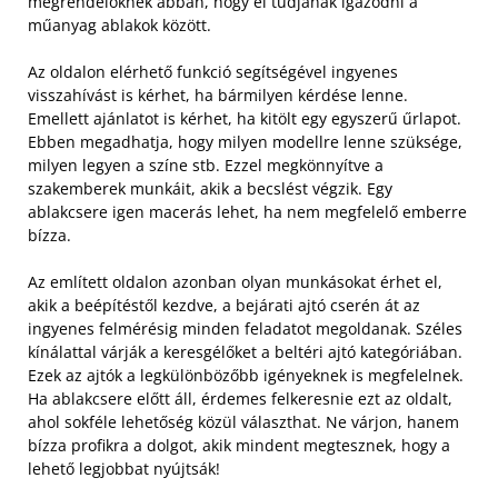
megrendelőknek abban, hogy el tudjanak igazodni a
műanyag ablakok között.
Az oldalon elérhető funkció segítségével ingyenes
visszahívást is kérhet, ha bármilyen kérdése lenne.
Emellett ajánlatot is kérhet, ha kitölt egy egyszerű űrlapot.
Ebben megadhatja, hogy milyen modellre lenne szüksége,
milyen legyen a színe stb. Ezzel megkönnyítve a
szakemberek munkáit, akik a becslést végzik. Egy
ablakcsere igen macerás lehet, ha nem megfelelő emberre
bízza.
Az említett oldalon azonban olyan munkásokat érhet el,
akik a beépítéstől kezdve, a bejárati ajtó cserén át az
ingyenes felmérésig minden feladatot megoldanak. Széles
kínálattal várják a keresgélőket a beltéri ajtó kategóriában.
Ezek az ajtók a legkülönbözőbb igényeknek is megfelelnek.
Ha ablakcsere előtt áll, érdemes felkeresnie ezt az oldalt,
ahol sokféle lehetőség közül választhat. Ne várjon, hanem
bízza profikra a dolgot, akik mindent megtesznek, hogy a
lehető legjobbat nyújtsák!