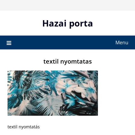
Skip
to
content
Hazai porta
Menu
textil nyomtatas
textil nyomtatás