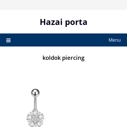
Skip
to
content
Hazai porta
Menu
koldok piercing