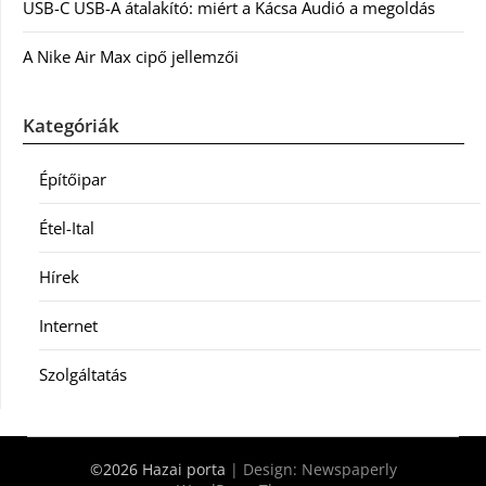
USB-C USB-A átalakító: miért a Kácsa Audió a megoldás
A Nike Air Max cipő jellemzői
Kategóriák
Építőipar
Étel-Ital
Hírek
Internet
Szolgáltatás
©2026 Hazai porta
| Design:
Newspaperly