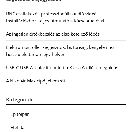
BNC csatlakozók professzionális audió-videó
installációkhoz: teljes útmutató a Kácsa Audióval
Az ingatlan értékbecslés az első kötelező lépés
Elektromos roller kiegészítők: biztonság, kényelem és
hosszú élettartam egy helyen
USB-C USB-A átalakító: miért a Kácsa Audió a megoldás
A Nike Air Max cipő jellemzői
Kategóriák
Építőipar
Étel-Ital