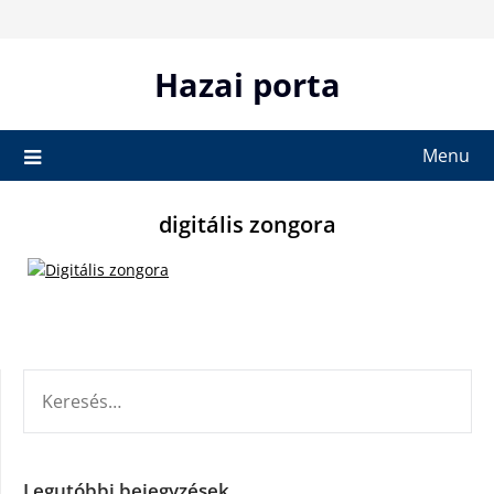
Skip
to
content
Hazai porta
Menu
digitális zongora
KERESÉS:
Legutóbbi bejegyzések