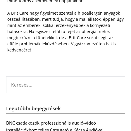
mind fontos alkotóelemek napjainkban.
A Brit Care nagy figyelmet szentel a hipoallergén anyagok
összeállításában, mert tudja, hogy a mai állatok, éppen úgy
mint az emberek, sokkal érzékenyebbek a környezeti
hatásokra. Ha egyszer felüti a fejét az allergia, nehéz
megbirkózni a tünetekkel, de a Brit Care sokat segít az
efféle problémák leküzdésében. Vigyázzon ezúton is kis
kedvencére!
KERESÉS:
Legutóbbi bejegyzések
BNC csatlakozók professzionális audió-videó
installációkhoz: teljes útmutató a Kácsa Audióval