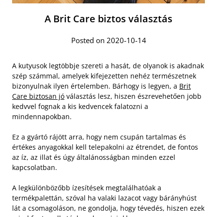
A Brit Care biztos választás
Posted on 2020-10-14
A kutyusok legtöbbje szereti a hasát, de olyanok is akadnak
szép számmal, amelyek kifejezetten nehéz természetnek
bizonyulnak ilyen értelemben. Bárhogy is legyen, a
Brit
Care biztosan jó
választás lesz, hiszen észrevehetően jobb
kedvvel fognak a kis kedvencek falatozni a
mindennapokban.
Ez a gyártó rájött arra, hogy nem csupán tartalmas és
értékes anyagokkal kell telepakolni az étrendet, de fontos
az íz, az illat és úgy általánosságban minden ezzel
kapcsolatban.
A legkülönbözőbb ízesítések megtalálhatóak a
termékpalettán, szóval ha valaki lazacot vagy bárányhúst
lát a csomagoláson, ne gondolja, hogy tévedés, hiszen ezek