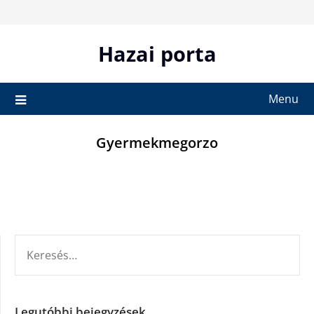
Skip
to
content
Hazai porta
Menu
Gyermekmegorzo
KERESÉS:
Legutóbbi bejegyzések