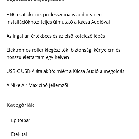
BNC csatlakozók professzionális audió-videó
installációkhoz: teljes útmutató a Kácsa Audióval
Az ingatlan értékbecslés az első kötelező lépés
Elektromos roller kiegészítők: biztonság, kényelem és
hosszú élettartam egy helyen
USB-C USB-A átalakító: miért a Kácsa Audió a megoldás
A Nike Air Max cipő jellemzői
Kategóriák
Építőipar
Étel-Ital