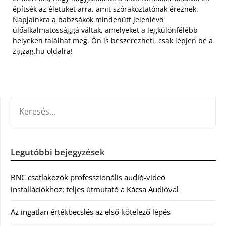
építsék az életüket arra, amit szórakoztatónak éreznek.
Napjainkra a babzsákok mindenütt jelenlévő
ülőalkalmatossággá váltak, amelyeket a legkülönfélébb
helyeken találhat meg. Ön is beszerezheti, csak lépjen be a
zigzag.hu oldalra!
KERESÉS:
Legutóbbi bejegyzések
BNC csatlakozók professzionális audió-videó
installációkhoz: teljes útmutató a Kácsa Audióval
Az ingatlan értékbecslés az első kötelező lépés