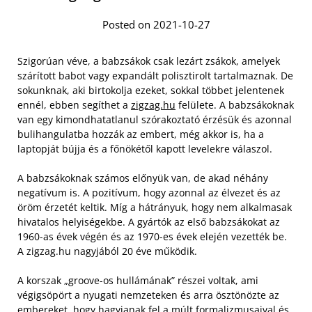
Posted on 2021-10-27
Szigorúan véve, a babzsákok csak lezárt zsákok, amelyek
szárított babot vagy expandált polisztirolt tartalmaznak. De
sokunknak, aki birtokolja ezeket, sokkal többet jelentenek
ennél, ebben segíthet a
zigzag.hu
felülete. A babzsákoknak
van egy kimondhatatlanul szórakoztató érzésük és azonnal
bulihangulatba hozzák az embert, még akkor is, ha a
laptopját bújja és a főnökétől kapott levelekre válaszol.
A babzsákoknak számos előnyük van, de akad néhány
negatívum is. A pozitívum, hogy azonnal az élvezet és az
öröm érzetét keltik. Míg a hátrányuk, hogy nem alkalmasak
hivatalos helyiségekbe. A gyártók az első babzsákokat az
1960-as évek végén és az 1970-es évek elején vezették be.
A zigzag.hu nagyjából 20 éve működik.
A korszak „groove-os hullámának” részei voltak, ami
végigsöpört a nyugati nemzeteken és arra ösztönözte az
embereket, hogy hagyjanak fel a múlt formalizmusaival és