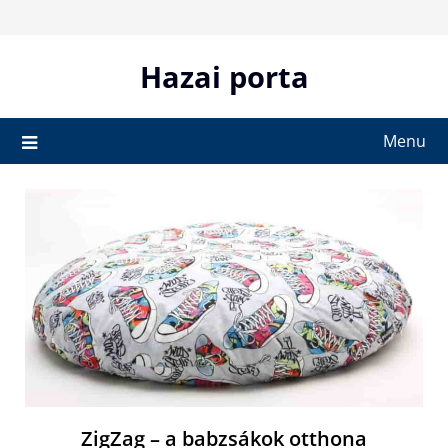
Skip
to
content
Hazai porta
Menu
ZigZag – a babzsákok otthona