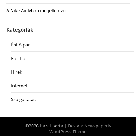
A Nike Air Max cipő jellemzői
Kategóriák
Építőipar
Étel-Ital
Hírek
Internet
Szolgáltatás
©2026 Hazai porta
| Design:
Newspaperly
WordPress Theme