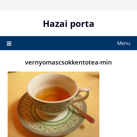
Skip
to
content
Hazai porta
Menu
vernyomascsokkentotea-min