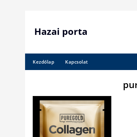
Skip
to
content
Hazai porta
Kezdőlap
Kapcsolat
pu