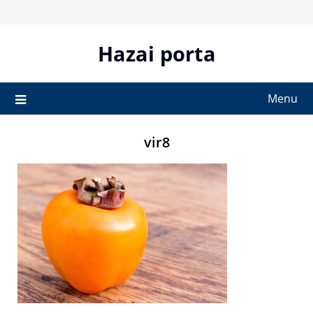
Skip
to
content
Hazai porta
Menu
vir8