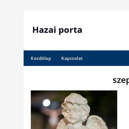
Skip
to
content
Hazai porta
Kezdőlap
Kapcsolat
sze