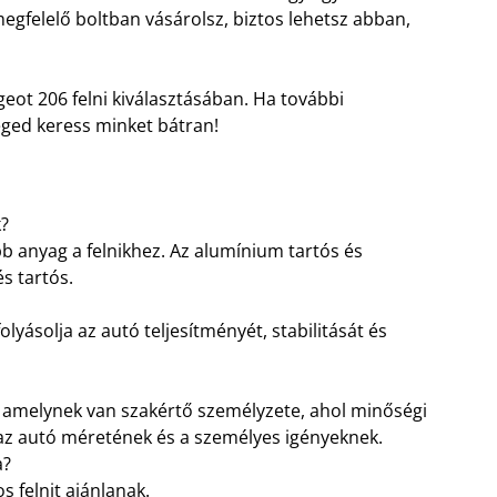
egfelelő boltban vásárolsz, biztos lehetsz abban,
geot 206 felni kiválasztásában. Ha további
éged keress minket bátran!
k?
bb anyag a felnikhez. Az alumínium tartós és
s tartós.
olyásolja az autó teljesítményét, stabilitását és
lt, amelynek van szakértő személyzete, ahol minőségi
 az autó méretének és a személyes igényeknek.
a?
s felnit ajánlanak.