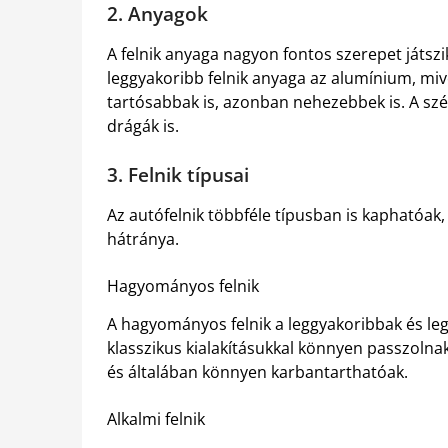
2. Anyagok
A felnik anyaga nagyon fontos szerepet játszi
leggyakoribb felnik anyaga az alumínium, mive
tartósabbak is, azonban nehezebbek is. A szé
drágák is.
3. Felnik típusai
Az autófelnik többféle típusban is kaphatóa
hátránya.
Hagyományos felnik
A hagyományos felnik a leggyakoribbak és le
klasszikus kialakításukkal könnyen passzolna
és általában könnyen karbantarthatóak.
Alkalmi felnik