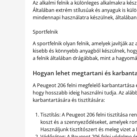
Az alkalmi felnik a különleges alkalmakra kés
Általában extrém stílusúak és anyaguk is kül
mindennapi használatra készülnek, általában
Sportfelnik
A sportfelnik olyan felnik, amelyek javítják a
kisebb és könnyebb anyagból készülnek, hogy 
a felnik általában drágábbak, mint a hagyomá
Hogyan lehet megtartani és karbantar
A Peugeot 206 felni megfelelő karbantartása 
hogy hosszabb ideig használni tudja. Az aláb
karbantartására és tisztítására:
Tisztítás: A Peugeot 206 felni tisztítása r
koszt és a szennyeződéseket, amelyek ront
Használjunk tisztítószert és meleg vizet a 
Védőréteg: A Peugeot 206 felni védelme 