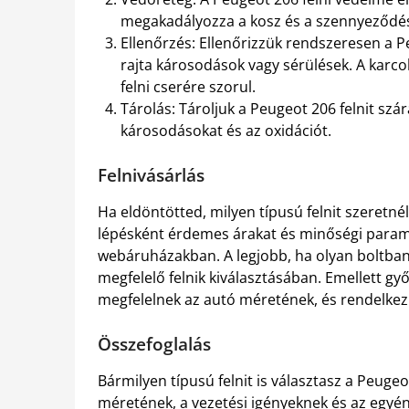
megakadályozza a kosz és a szennyeződé
Ellenőrzés: Ellenőrizzük rendszeresen a P
rajta károsodások vagy sérülések. A karco
felni cserére szorul.
Tárolás: Tároljuk a Peugeot 206 felnit szár
károsodásokat és az oxidációt.
Felnivásárlás
Ha eldöntötted, milyen típusú felnit szeretnél 
lépésként érdemes árakat és minőségi param
webáruházakban. A legjobb, ha olyan boltban 
megfelelő felnik kiválasztásában. Emellett győ
megfelelnek az autó méretének, és rendelkez
Összefoglalás
Bármilyen típusú felnit is választasz a Peugeo
méretének, a vezetési igényeknek és az egyéni