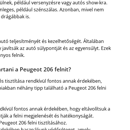
zülnek, például versenyzésre vagy autós show-kra.
önleges, például szénszálas. Azonban, mivel nem
 drágábbak is.
z autó teljesítményét és kezelhetőségét. Általában
javítsák az autó súlypontját és az egyensúlyt. Ezek
nyos felnik.
tani a Peugeot 206 felnit?
és tisztítása rendkívül fontos annak érdekében,
biakban néhány tipp található a Peugeot 206 felni
endkívül fontos annak érdekében, hogy eltávolítsuk a
ják a felni megjelenését és hatékonyságát.
Peugeot 206 felni tisztításához.
érdekében használjunk védőréteget, amely