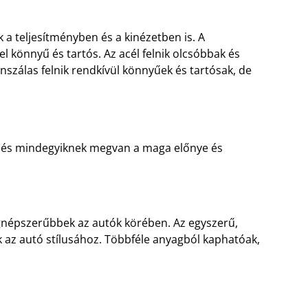
k a teljesítményben és a kinézetben is. A
l könnyű és tartós. Az acél felnik olcsóbbak és
nszálas felnik rendkívül könnyűek és tartósak, de
k, és mindegyiknek megvan a maga előnye és
gnépszerűbbek az autók körében. Az egyszerű,
k az autó stílusához. Többféle anyagból kaphatóak,