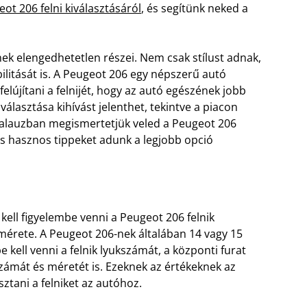
ot 206 felni kiválasztásáról
, és segítünk neked a
nek elengedhetetlen részei. Nem csak stílust adnak,
ilitását is. A Peugeot 206 egy népszerű autó
lújítani a felnijét, hogy az autó egészének jobb
választása kihívást jelenthet, tekintve a piacon
kalauzban megismertetjük veled a Peugeot 206
és hasznos tippeket adunk a legjobb opció
kell figyelembe venni a Peugeot 206 felnik
k mérete. A Peugeot 206-nek általában 14 vagy 15
e kell venni a felnik lyukszámát, a központi furat
számát és méretét is. Ezeknek az értékeknek az
ztani a felniket az autóhoz.