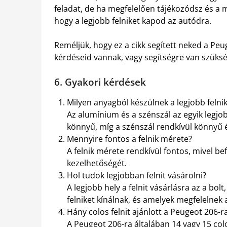
feladat, de ha megfelelően tájékozódsz és a m
hogy a legjobb felniket kapod az autódra.
Reméljük, hogy ez a cikk segített neked a Peu
kérdéseid vannak, vagy segítségre van szüks
6. Gyakori kérdések
Milyen anyagból készülnek a legjobb felni
Az alumínium és a szénszál az egyik legjo
könnyű, míg a szénszál rendkívül könnyű é
Mennyire fontos a felnik mérete?
A felnik mérete rendkívül fontos, mivel bef
kezelhetőségét.
Hol tudok legjobban felnit vásárolni?
A legjobb hely a felnit vásárlásra az a bo
felniket kínálnak, és amelyek megfelelnek
Hány colos felnit ajánlott a Peugeot 206-r
A Peugeot 206-ra általában 14 vagy 15 colo