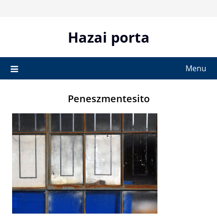
Skip
to
content
Hazai porta
Menu
Peneszmentesito