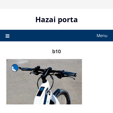
Skip
to
content
Hazai porta
Menu
b10