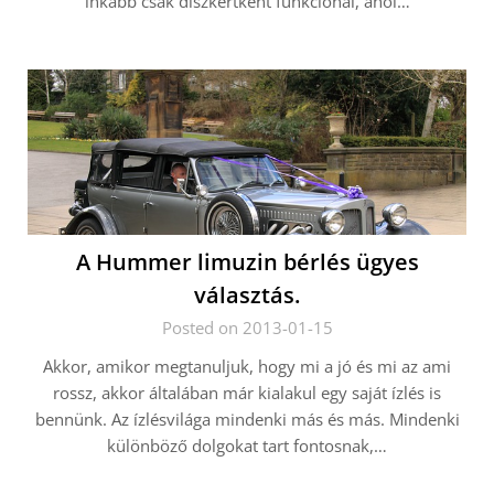
inkább csak díszkertként funkciónál, ahol…
A Hummer limuzin bérlés ügyes
választás.
Posted on 2013-01-15
Akkor, amikor megtanuljuk, hogy mi a jó és mi az ami
rossz, akkor általában már kialakul egy saját ízlés is
bennünk. Az ízlésvilága mindenki más és más. Mindenki
különböző dolgokat tart fontosnak,…