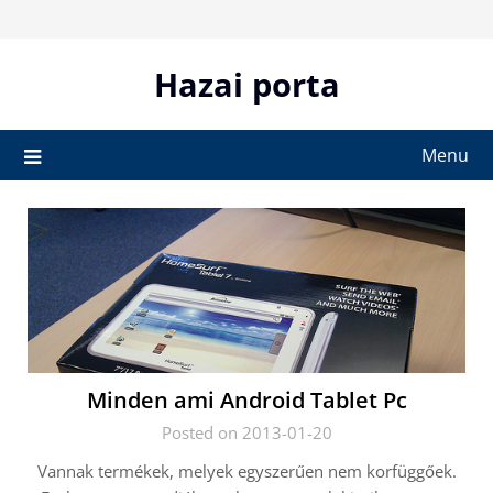
Skip
to
content
Hazai porta
Menu
Minden ami Android Tablet Pc
Posted on 2013-01-20
Vannak termékek, melyek egyszerűen nem korfüggőek.