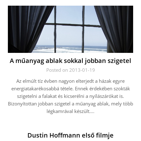
A műanyag ablak sokkal jobban szigetel
Posted on 2013-01-19
Az elmúlt tíz évben nagyon elterjedt a házak egyre
energiatakarékosabbá tétele. Ennek érdekében szokták
szigetelni a falakat és kicserélni a nyílászárókat is.
Bizonyítottan jobban szigetel a műanyag ablak, mely több
légkamrával készült….
Dustin Hoffmann első filmje