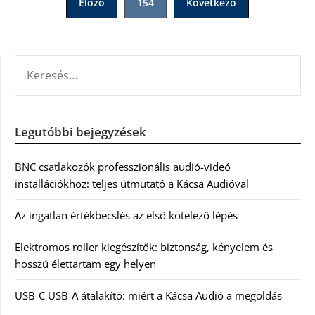
Előző
154
Következő
lapozása
KERESÉS:
Legutóbbi bejegyzések
BNC csatlakozók professzionális audió-videó
installációkhoz: teljes útmutató a Kácsa Audióval
Az ingatlan értékbecslés az első kötelező lépés
Elektromos roller kiegészítők: biztonság, kényelem és
hosszú élettartam egy helyen
USB-C USB-A átalakító: miért a Kácsa Audió a megoldás