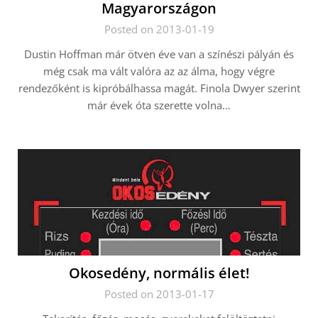
Magyarországon
Posted on 2013-01-19
Dustin Hoffman már ötven éve van a színészi pályán és
még csak ma vált valóra az az álma, hogy végre
rendezőként is kipróbálhassa magát. Finola Dwyer szerint
már évek óta szerette volna…
Okosedény, normális élet!
Posted on 2013-01-17