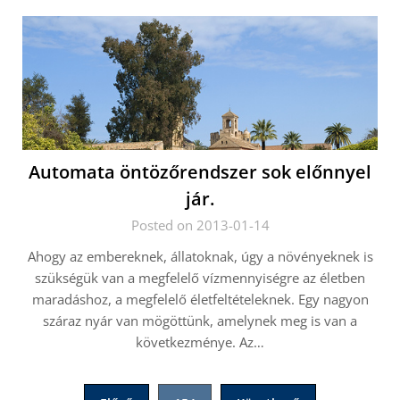
Automata öntözőrendszer sok előnnyel
jár.
Posted on 2013-01-14
Ahogy az embereknek, állatoknak, úgy a növényeknek is
szükségük van a megfelelő vízmennyiségre az életben
maradáshoz, a megfelelő életfeltételeknek. Egy nagyon
száraz nyár van mögöttünk, amelynek meg is van a
következménye. Az…
Bejegyzések