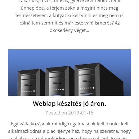
Takarítás, főzés, mosás, gyerekeket felöltöztetni
ünneplőbe, a férjem zoknia megint nincs meg
természetesen, a kutyát ki kell vinni és még nem is
csináltam semmit és már este van! Ismerős? Az
okosedény véget…
Weblap készítés jó áron.
Posted on 2013-01-15
Egy vállalkozásnak mindig rugalmasnak kell lennie, kell
alkalmazkodnia a piac igényeihez, hogy ha szeretné, hogy
vállalkozása jól működjön, nem legyen elavul. Az egyik