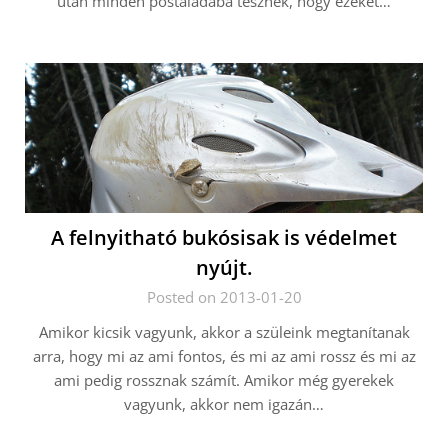
után minden postaládába tesznek, hogy ezeket…
A felnyitható bukósisak is védelmet
nyújt.
Posted on 2013-01-20
Amikor kicsik vagyunk, akkor a szüleink megtanítanak
arra, hogy mi az ami fontos, és mi az ami rossz és mi az
ami pedig rossznak számít. Amikor még gyerekek
vagyunk, akkor nem igazán…