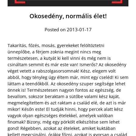
Okosedény, normális élet!
Posted on 2013-01-17
Takarítás, főzés, mosás, gyerekeket felöltöztetni
ünneplőbe, a férjem zoknia megint nincs meg
természetesen, a kutyát ki kell vinni és még nem is
csináltam semmit és már este van! Ismerős? Az okosedény
véget vetett a rabszolgasorsomnak! Kész, elegem volt
abból, hogy tényleg úgy éltem már, mint egy cseléd! Ki sem
láttam a teendőkből. Az okosedény szuper segítsége lehet
önnek is! Természetesen nagyon fontos az egészség, de
bevallom, sokszor beraktam a sütőbe valami kész kaját,
megmelegítettem és azt raktam a család elé, de azt is már
mikor!
Későn este! El tudják hinni, hogy percek alatt kész
vagyok olyan egészséges ételekkel, amelyek valóban
finomak? Bizony, még egy pörkölt elkészítése sem lehet
gond! Régebben, azokat az ételeket, amiket kuktában
kellett megcsinálni, órákig főzni, azokat is gyorsan a család