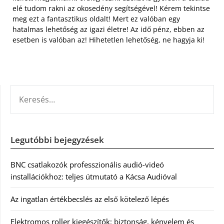
elé tudom rakni az okosedény segítségével! Kérem tekintse
meg ezt a fantasztikus oldalt! Mert ez valóban egy
hatalmas lehetőség az igazi életre! Az idő pénz, ebben az
esetben is valóban az! Hihetetlen lehetőség, ne hagyja ki!
KERESÉS:
Legutóbbi bejegyzések
BNC csatlakozók professzionális audió-videó
installációkhoz: teljes útmutató a Kácsa Audióval
Az ingatlan értékbecslés az első kötelező lépés
Elektromos roller kiegészítők: biztonság, kényelem és