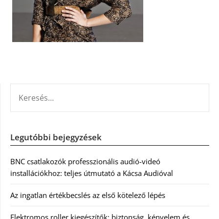
KERESÉS:
Legutóbbi bejegyzések
BNC csatlakozók professzionális audió-videó
installációkhoz: teljes útmutató a Kácsa Audióval
Az ingatlan értékbecslés az első kötelező lépés
Elektromos roller kiegészítők: biztonság, kényelem és