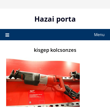
Skip
to
content
Hazai porta
Menu
kisgep kolcsonzes