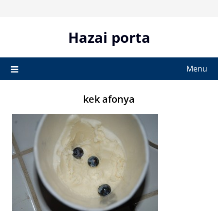
Skip
to
content
Hazai porta
Menu
kek afonya