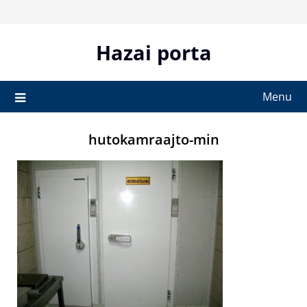
Skip
to
content
Hazai porta
Menu
hutokamraajto-min