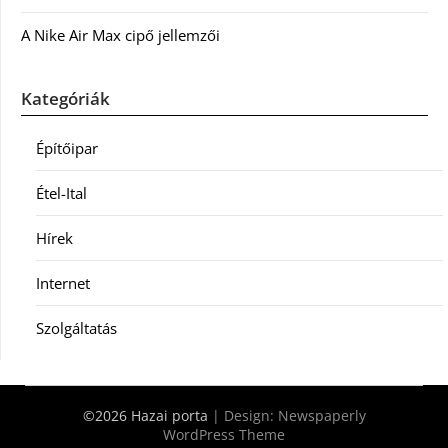
A Nike Air Max cipő jellemzői
Kategóriák
Építőipar
Étel-Ital
Hírek
Internet
Szolgáltatás
©2026 Hazai porta
| Design:
Newspaperly
WordPress Theme