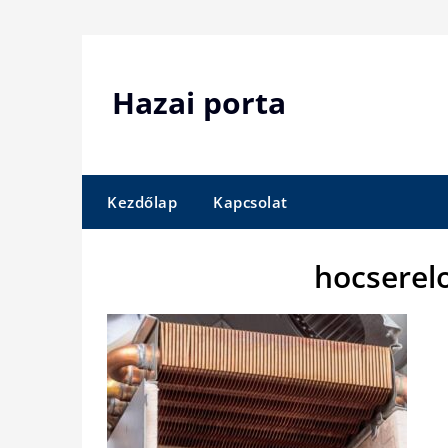
Skip
to
content
Hazai porta
Kezdőlap
Kapcsolat
hocserel