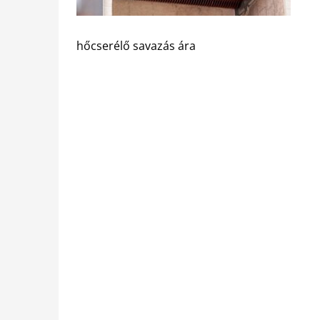
hőcserélő savazás ára