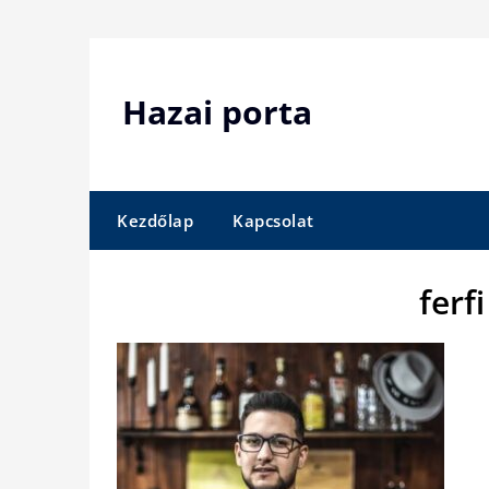
Skip
to
content
Hazai porta
Kezdőlap
Kapcsolat
ferf