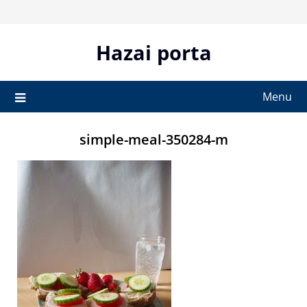
Skip
to
content
Hazai porta
Menu
simple-meal-350284-m