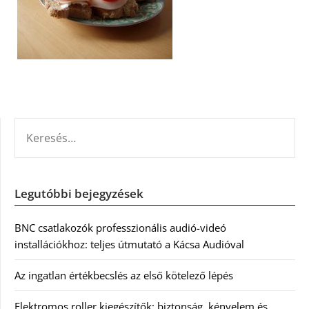
KERESÉS:
Legutóbbi bejegyzések
BNC csatlakozók professzionális audió-videó
installációkhoz: teljes útmutató a Kácsa Audióval
Az ingatlan értékbecslés az első kötelező lépés
Elektromos roller kiegészítők: biztonság, kényelem és