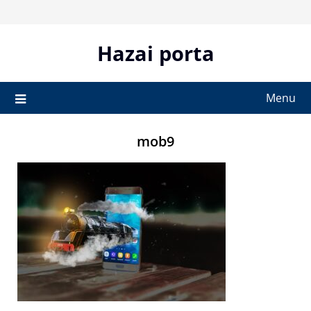
Skip
to
content
Hazai porta
Menu
mob9